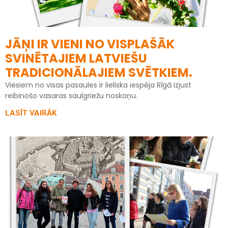
JĀŅI IR VIENI NO VISPLAŠĀK
SVINĒTAJIEM LATVIEŠU
TRADICIONĀLAJIEM SVĒTKIEM.
Viesiem no visas pasaules ir lieliska iespēja Rīgā izjust
reibinošo vasaras saulgriežu noskaņu.
LASĪT VAIRĀK