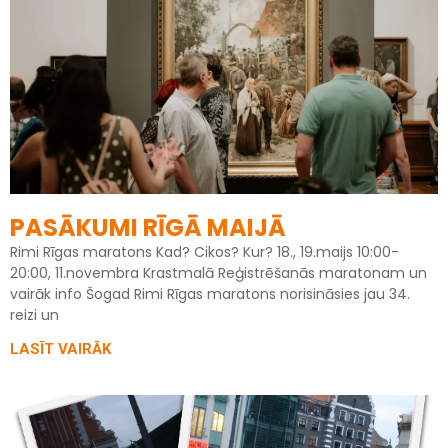
PASĀKUMI RĪGĀ MAIJĀ
Rimi Rīgas maratons Kad? Cikos? Kur? 18., 19.maijs 10:00-
20:00, 11.novembra Krastmalā Reģistrēšanās maratonam un
vairāk info Šogad Rimi Rīgas maratons norisināsies jau 34.
reizi un
LASĪT VAIRĀK