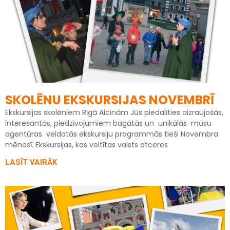
SKOLĒNU EKSKURSIJAS NOVEMBRĪ
Ekskursijas skolēniem Rīgā Aicinām Jūs piedalīties aizraujošās,
interesantās, piedzīvojumiem bagātās un unikālās mūsu
aģentūras veidotās ekskursiju programmās tieši Novembra
mēnesī. Ekskursijas, kas veltītas valsts atceres
LASĪT VAIRĀK