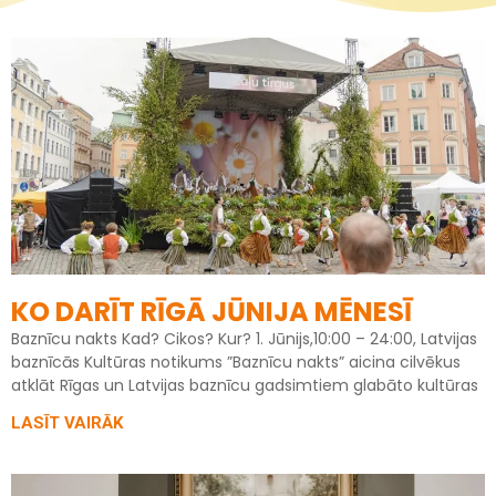
KO DARĪT RĪGĀ JŪNIJA MĒNESĪ
Baznīcu nakts Kad? Cikos? Kur? 1. Jūnijs,10:00 – 24:00, Latvijas
baznīcās Kultūras notikums ”Baznīcu nakts” aicina cilvēkus
atklāt Rīgas un Latvijas baznīcu gadsimtiem glabāto kultūras
LASĪT VAIRĀK