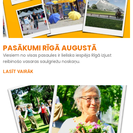
PASĀKUMI RĪGĀ AUGUSTĀ
Viesiem no visas pasaules ir lieliska iespēja Rīgā izjust
reibinošo vasaras saulgriežu noskaņu.
LASĪT VAIRĀK