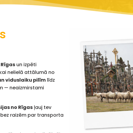
as
 Rīgas
un izpēti
kai nelielā attālumā no
n viduslaiku pilīm
līdz
ām — neaizmirstami
ijas no Rīgas
ļauj tev
 bez raizēm par transporta