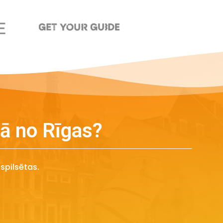
jā no Rīgas?
aspilsētas.