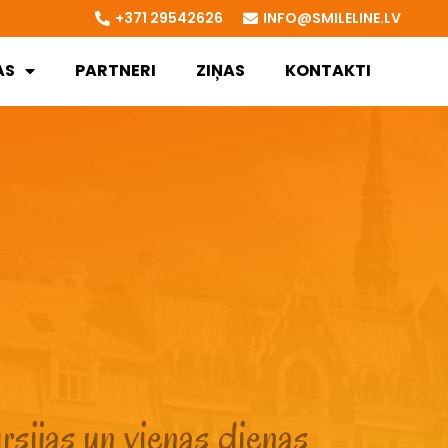
+371 29542626
INFO@SMILELINE.LV
AS
PARTNERI
ZIŅAS
KONTAKTI
sijas un vienas dienas