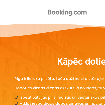
Kāpēc dotie
Rīga ir lieliska pilsēta, taču daži no skaistākaj
Dodoties vienas dienas ekskursijā no Rīgas, tu v
Izpētīt Latvijas pilis, muižas un vēsturiskās pi
Atklāt iespaidīgas dabas ainavas un nacion