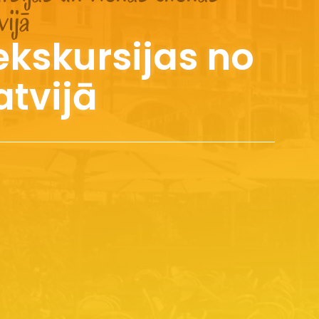
vijā
ekskursijas no
atvijā