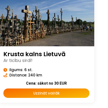
Krusta kalns Lietuvā
Ar ticību sirdī!
Ilgums: 6 st.
Distance: 240 km
Cena: sākot no 30 EUR
Uzzināt vairāk