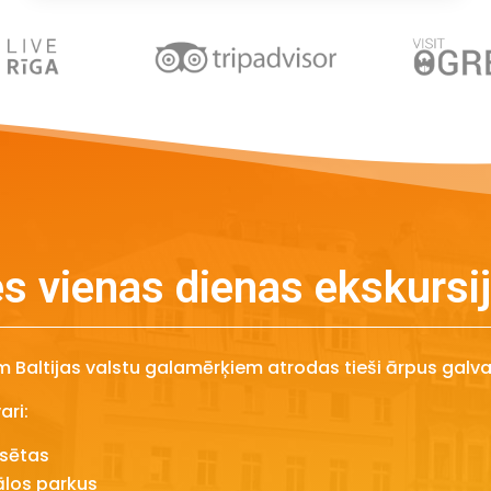
s vienas dienas ekskursi
iem Baltijas valstu galamērķiem atrodas tieši ārpus galv
ari:
lsētas
ālos parkus