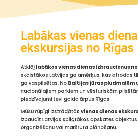
Labākas vienas dien
ekskursijas no Rīgas
Atklāj
labākos vienas dienas izbraucienus no
skaistākos Latvijas galamērķus, kas atrodas ti
galvaspilsētas. No
Baltijas jūras pludmalēm u
nacionālajiem parkiem un vēsturiskām pilsēt
piedzīvojumi tevi gaida ārpus Rīgas.
Mūsu rūpīgi izstrādātās
vienas dienas ekskurs
izbaudīt Latvijas spilgtākos apskates objektus
organizēšanu vai maršruta plānošanu.