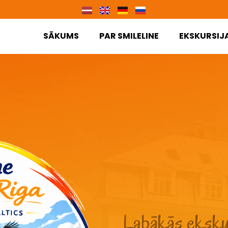
SĀKUMS
PAR SMILELINE
EKSKURSIJ
Labākās ekskur