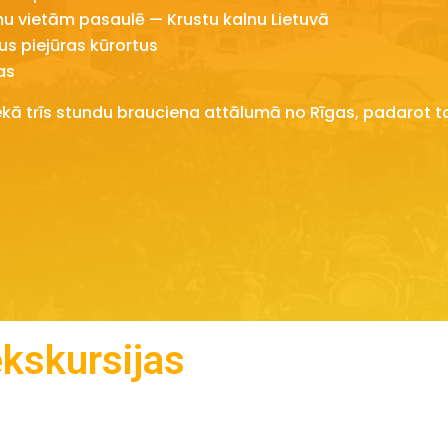
u vietām pasaulē — Krustu kalnu Lietuvā
us piejūras kūrortus
as
 trīs stundu brauciena attālumā no Rīgas, padarot to
kskursijas