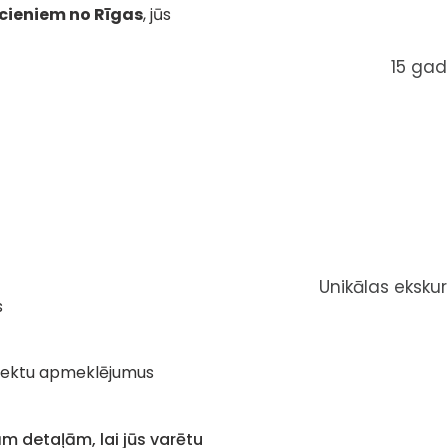
cieniem no Rīgas
, jūs
15 gad
Unikālas ekskurs
s
bjektu apmeklējumus
 detaļām, lai jūs varētu