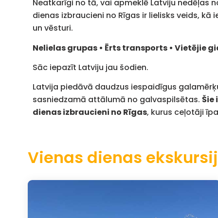
Neatkarīgi no tā, vai apmeklē Latviju nedēļas no
dienas izbraucieni no Rīgas ir lielisks veids, kā 
un vēsturi.
Nelielas grupas • Ērts transports • Vietējie g
Sāc iepazīt Latviju jau šodien.
Latvija piedāvā daudzus iespaidīgus galamērķu
sasniedzamā attālumā no galvaspilsētas.
Šie 
dienas izbraucieni no Rīgas
, kurus ceļotāji īpa
Vienas dienas ekskursi