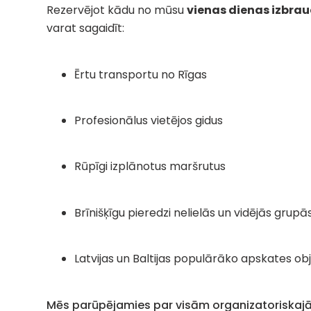
Rezervējot kādu no mūsu
vienas dienas izbrau
varat sagaidīt:
Ērtu transportu no Rīgas
Profesionālus vietējos gidus
Rūpīgi izplānotus maršrutus
Brīnišķīgu pieredzi nelielās un vidējās grupā
Latvijas un Baltijas populārāko apskates o
Mēs parūpējamies par visām organizatoriskajām