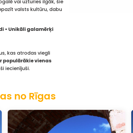
galē vai uzturies ilgāk, šie
iepazīt valsts kultūru, dabu
idi • Unikāli galamērķi
s, kas atrodas viegli
ir populārākie vienas
ši iecienījuši.
jas no Rīgas