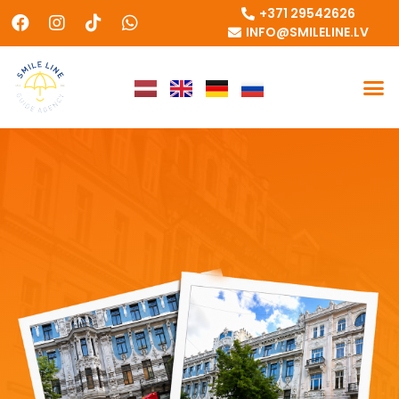
+371 29542626
INFO@SMILELINE.LV