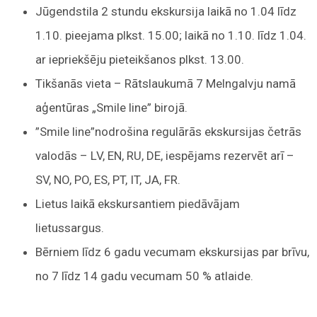
Jūgendstila 2 stundu ekskursija laikā no 1.04 līdz
1.10. pieejama plkst. 15.00; laikā no 1.10. līdz 1.04.
ar iepriekšēju pieteikšanos plkst. 13.00.
Tikšanās vieta – Rātslaukumā 7 Melngalvju namā
aģentūras „Smile line” birojā.
”Smile line”nodrošina regulārās ekskursijas četrās
valodās – LV, EN, RU, DE, iespējams rezervēt arī –
SV, NO, PO, ES, PT, IT, JA, FR.
Lietus laikā ekskursantiem piedāvājam
lietussargus.
Bērniem līdz 6 gadu vecumam ekskursijas par brīvu,
no 7 līdz 14 gadu vecumam 50 % atlaide.