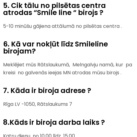
5. Cik tālu no pilsētas centra
atrodas “Smile line “ birojs ?
5-10 minūšu gājiena attālumā no pilsētas centra .
6. Kā var nokļūt līdz Smileline
birojam?
Meklējiet mūs Rātslaukumā, Melngalvju namā, kur pa
kreisi no galvenās ieejas MN atrodas mūsu birojs
.
7. Kāda ir biroja adrese ?
Rīga LV -1050, Rātslaukums 7
8.Kāds ir biroja darba laiks ?
Katru dienu no 10.00 līdz 15.00