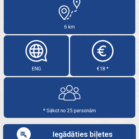
6 km
ENG
€18 *
* Sākot no 25 personām
Iegādāties biļetes