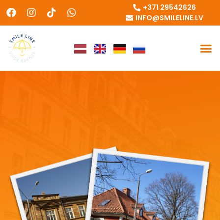
+371 29542626
INFO@SMILELINE.LV