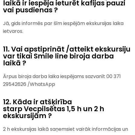
laikā ir iespēja ieturēt kafijas pauzi
vai pusdienas ?
Jā, gids informēs par šīm iespējām ekskursijas laika
ietvaros.
11. Vai apstiprināt /atteikt ekskursiju
var tikai Smile line biroja darba
laikā ?
Ārpus biroja darba laika iespējams sazvanīt 00 371
29542626 /WhatsApp
12. Kāda ir atšķirība
starp Vecpilsētas 1,5 h un 2 h
ekskursijām ?
2 h ekskursijas laikā saņemsiet vairāk informācijas un