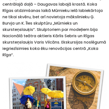
centrālajā daļā – Daugavas labajā krastā. Koka
Rīgas atdzimšanas laikā Mūrnieku ielā labiekārtoja
ne tikai skvēru, bet arī novietoja mākslinieku Ģ.
Burvja un K. Īles skulptūru „Mūrnieks un
skursteņslauķis”. Skulptoriem par modeļiem bija
Nacionālā teātra aktieris Kārlis Sebris un Rīgas
skursteņslauķis Varis Vilcāns. Ekskursijas noslēgumā
iegriezīsimies koka ēku renovācijas centrā „Koka
Rīga”.