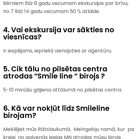
Bērniem līdz 6 gadu vecumam ekskursijas par brīvu,
no 7 līdz 14 gadu vecumam 50 % atlaide.
4. Vai ekskursija var sākties no
viesnīcas?
Ir iespējams, iepriekš vienojoties ar aģentūru.
5. Cik tālu no pilsētas centra
atrodas “Smile line “ birojs ?
5-10 minūšu gājiena attālumā no pilsētas centra .
6. Kā var nokļūt līdz Smileline
birojam?
Meklējiet mūs Rātslaukumā, Melngalvju namā, kur pa
kreisi no galvenās ieejas MN atrodas mūsu birojs
.