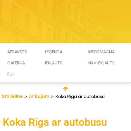
APRAKSTS
LEĢENDA
INFORMĀCIJA
GALERIJA
IEKĻAUTS
NAV IEKĻAUTS
BUJ
Smileline
>
Ar kājām
>
Koka Rīga ar autobusu
Koka Rīga ar autobusu