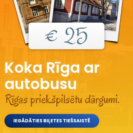
€ 25
Koka Rīga ar
autobusu
Rīgas priekšpilsētu dārgumi.
IEGĀDĀTIES BIĻETES TIEŠSAISTĒ