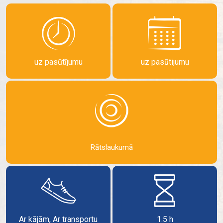
uz pasūtījumu
uz pasūtijumu
Rātslaukumā
Ar kājām, Ar transportu
1.5 h