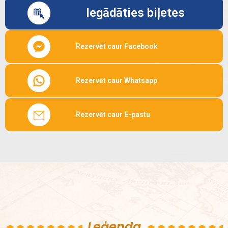
Iegādāties biļetes
Rezervēt caur Facebook
Rezervēt caur Whatsapp
Rezervēt caur E-pastu
Leģenda