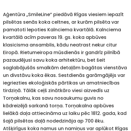
Aģentūra „SmileLine” piedāvā Rīgas viesiem iepazīt
pilsētas senās koka celtnes, ar kurām pilsēta var
pamatoti lepoties Kalnciema kvartālā. Kalnciema
kvartālā acīm paveras 19. gs. koka apbūves
klasicisma ansamblis, kādu neatrast nekur citur
Eiropā. Rietumeiropa mūsdienās ir gandrīz pilnībā
pazaudējusi savu koka arhitektūru, bet šeit
saglabājušās smalkām detaļām bagātas vienstāva
un divstāvu koka ēkas. Sestdienās garāmgājējs var
iegriezties ekoloģiskās pārtikas un amatniecības
tirdziņā. Tālāk ceļš zinātkāro viesi aizvedīs uz
Torņakalnu, kas savu nosaukumu guvis no
kādreizējā sarkanā torņa. Torņakalna apbūves
lielākā daļa attiecināma uz laiku pēc 1812. gada, kad
šajā pilsētas daļā nodedzināja ap 700 ēku.
Atšķirīgus koka namus un namiņus var aplūkot Rīgas