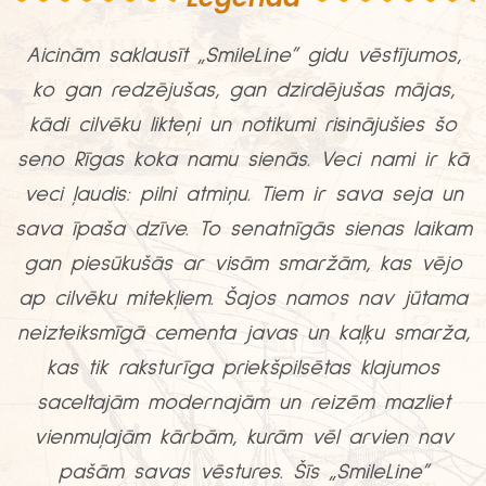
Aicinām saklausīt „SmileLine” gidu vēstījumos,
ko gan redzējušas, gan dzirdējušas mājas,
kādi cilvēku likteņi un notikumi risinājušies šo
seno Rīgas koka namu sienās. Veci nami ir kā
veci ļaudis: pilni atmiņu. Tiem ir sava seja un
sava īpaša dzīve. To senatnīgās sienas laikam
gan piesūkušās ar visām smaržām, kas vējo
ap cilvēku mitekļiem. Šajos namos nav jūtama
neizteiksmīgā cementa javas un kaļķu smarža,
kas tik raksturīga priekšpilsētas klajumos
saceltajām modernajām un reizēm mazliet
vienmuļajām kārbām, kurām vēl arvien nav
pašām savas vēstures. Šīs „SmileLine”