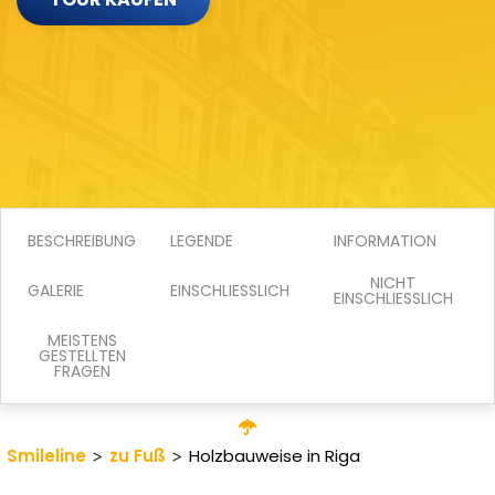
BESCHREIBUNG
LEGENDE
INFORMATION
NICHT
GALERIE
EINSCHLIESSLICH
EINSCHLIESSLICH
MEISTENS
GESTELLTEN
FRAGEN
Smileline
>
zu Fuß
>
Holzbauweise in Riga