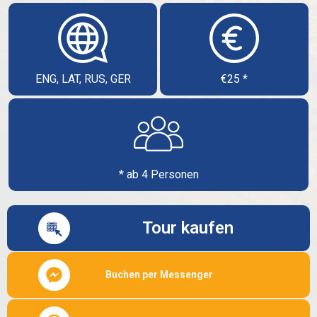
ENG, LAT, RUS, GER
€25 *
* ab 4 Personen
Tour kaufen
Buchen per Messenger