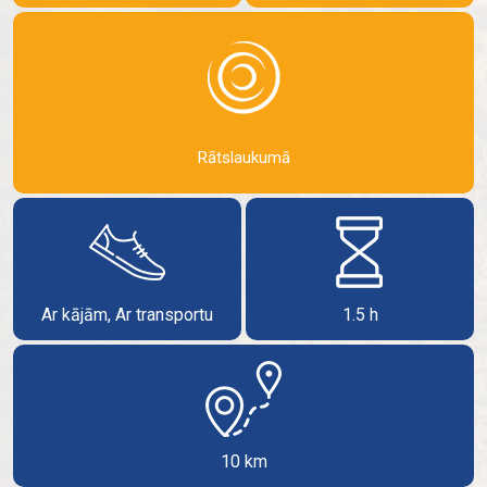
Rātslaukumā
Ar kājām, Ar transportu
1.5 h
10 km