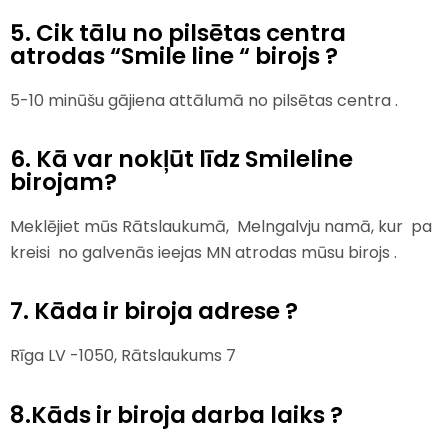
5. Cik tālu no pilsētas centra
atrodas “Smile line “ birojs ?
5-10 minūšu gājiena attālumā no pilsētas centra .
6. Kā var nokļūt līdz Smileline
birojam?
Meklējiet mūs Rātslaukumā, Melngalvju namā, kur pa
kreisi no galvenās ieejas MN atrodas mūsu birojs
.
7. Kāda ir biroja adrese ?
Rīga LV -1050, Rātslaukums 7
8.Kāds ir biroja darba laiks ?