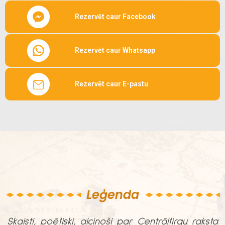
Rezervēt caur Facebook
Rezervēt caur Whatsapp
Rezervēt caur E-pastu
Leģenda
Skaisti, poētiski, aicinoši par Centrāltirgu raksta