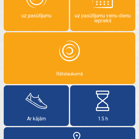
uz pasūtījumu
uz pasūtījumu vienu dienu
iepriekš
Rātslaukumā
Ar kājām
1.5 h