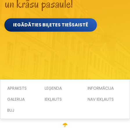
un krāsu pasaule!
IEGĀDĀTIES BIĻETES TIEŠSAISTĒ
APRAKSTS
LEĢENDA
INFORMĀCIJA
GALERIJA
IEKĻAUTS
NAV IEKĻAUTS
BUJ