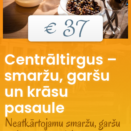
€ 37
Centrāltirgus –
smaržu, garšu
un krāsu
pasaule
Neatkārtojamu smaržu, garšu