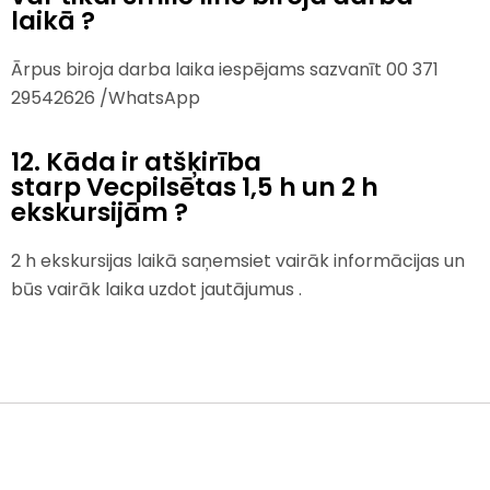
laikā ?
Ārpus biroja darba laika iespējams sazvanīt 00 371
29542626 /WhatsApp
12. Kāda ir atšķirība
starp Vecpilsētas 1,5 h un 2 h
ekskursijām ?
2 h ekskursijas laikā saņemsiet vairāk informācijas un
būs vairāk laika uzdot jautājumus .