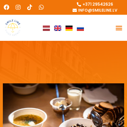
+371 29542626
INFO@SMILELINE.LV