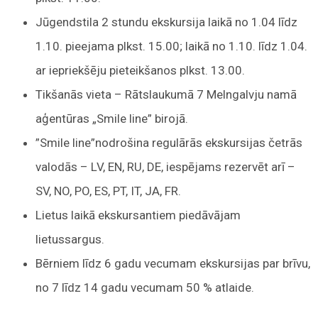
Jūgendstila 2 stundu ekskursija laikā no 1.04 līdz
1.10. pieejama plkst. 15.00; laikā no 1.10. līdz 1.04.
ar iepriekšēju pieteikšanos plkst. 13.00.
Tikšanās vieta – Rātslaukumā 7 Melngalvju namā
aģentūras „Smile line” birojā.
”Smile line”nodrošina regulārās ekskursijas četrās
valodās – LV, EN, RU, DE, iespējams rezervēt arī –
SV, NO, PO, ES, PT, IT, JA, FR.
Lietus laikā ekskursantiem piedāvājam
lietussargus.
Bērniem līdz 6 gadu vecumam ekskursijas par brīvu,
no 7 līdz 14 gadu vecumam 50 % atlaide.