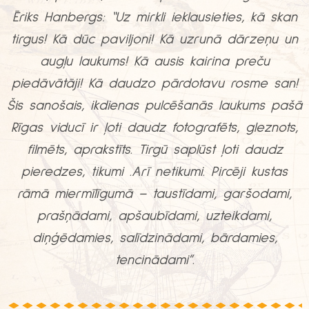
Ēriks Hanbergs: “Uz mirkli ieklausieties, kā skan
tirgus! Kā dūc paviljoni! Kā uzrunā dārzeņu un
augļu laukums! Kā ausis kairina preču
piedāvātāji! Kā daudzo pārdotavu rosme san!
Šis sanošais, ikdienas pulcēšanās laukums pašā
Rīgas viducī ir ļoti daudz fotografēts, gleznots,
filmēts, aprakstīts. Tirgū saplūst ļoti daudz
pieredzes, tikumi .Arī netikumi. Pircēji kustas
rāmā miermīlīgumā – taustīdami, garšodami,
prašņādami, apšaubīdami, uzteikdami,
diņģēdamies, salīdzinādami, bārdamies,
tencinādami”.