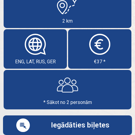
2 km
ENG, LAT, RUS, GER
€37 *
* Sākot no 2 personām
Iegādāties biļetes