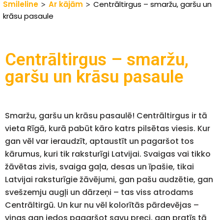
Smileline
>
Ar kājām
>
Centrāltirgus – smaržu, garšu un
krāsu pasaule
Centrāltirgus – smaržu,
garšu un krāsu pasaule
Smaržu, garšu un krāsu pasaulē! Centrāltirgus ir tā
vieta Rīgā, kurā pabūt kāro katrs pilsētas viesis. Kur
gan vēl var ieraudzīt, aptaustīt un pagaršot tos
kārumus, kuri tik raksturīgi Latvijai. Svaigas vai tikko
žāvētas zivis, svaiga gaļa, desas un īpašie, tikai
Latvijai raksturīgie žāvējumi, gan pašu audzētie, gan
svešzemju augļi un dārzeņi – tas viss atrodams
Centrāltirgū. Un kur nu vēl kolorītās pārdevējas –
viņas gan iedos pagaršot savu preci, gan pratīs tā