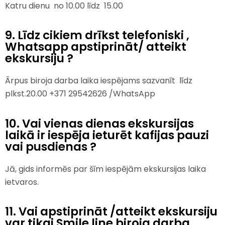
Katru dienu no 10.00 līdz 15.00
9. Līdz cikiem drīkst telefoniski ,
Whatsapp apstiprināt/ atteikt
ekskursiju ?
Ārpus biroja darba laika iespējams sazvanīt līdz
plkst.20.00 +371 29542626 /WhatsApp
10. Vai vienas dienas ekskursijas
laikā ir iespēja ieturēt kafijas pauzi
vai pusdienas ?
Jā, gids informēs par šīm iespējām ekskursijas laika
ietvaros.
11. Vai apstiprināt /atteikt ekskursiju
var tikai Smile line biroja darba