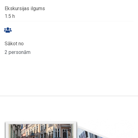
Ekskursijas ilgums
1.5 h
Sākot no
2 personām