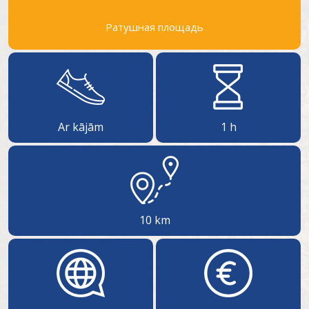
Ратушная площадь
Ar kājām
1 h
10 km