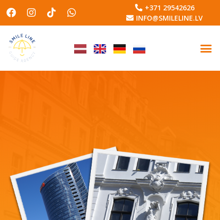
+371 29542626
INFO@SMILELINE.LV