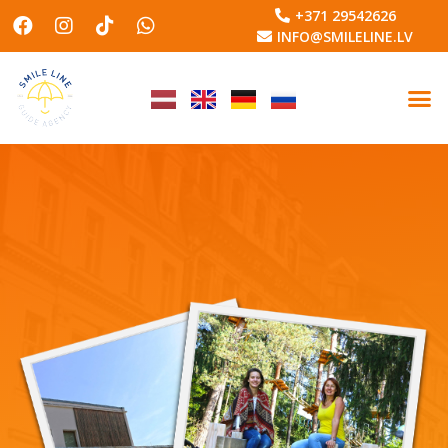
+371 29542626
INFO@SMILELINE.LV