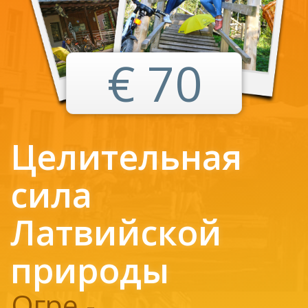
€ 70
Целительная
сила
Латвийской
природы
Огре -