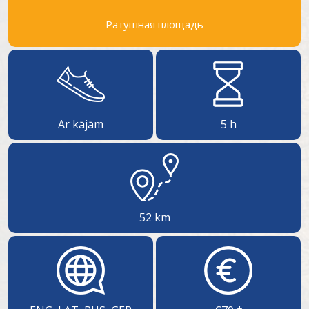
Ратушная площадь
Ar kājām
5 h
52 km