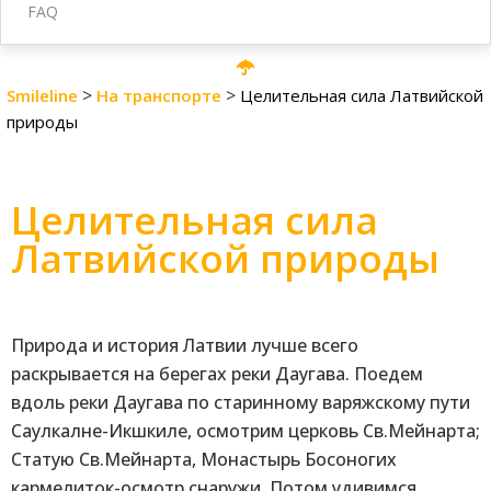
FAQ
>
>
Smileline
На транспорте
Целительная сила Латвийской
природы
Целительная сила
Латвийской природы
Природа и история Латвии лучше всего
раскрывается на берегах реки Даугава. Поедем
вдоль реки Даугава по старинному варяжскому пути
Саулкалне-Икшкиле, осмотрим церковь Св.Мейнарта;
Статую Св.Мейнарта, Монастырь Босоногих
кармелиток-осмотр снаружи. Потом удивимся