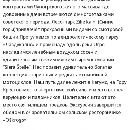
контрастами Яуногрского жилого массива где
довоенные дачи встречаются с многоэтажками
советского периода; Лесо-парк Zilie kalni (Синие
горы)привлечёт прекрасными видами со смотровой
башни.Прогуляемся по дендрологическому парку
«Лаздукалнс» и променаду вдоль реки Огре,
насладимся лечебным воздухом сосен и
удивительным свежим мягким сыром компании
“Siera Štelle”. Нас поразит удивительно богатая
коллекция старинных и редких автомобилей,
мотоциклов. Наш путь далее лежит в Кегумс, на Гору
Крестов-место энергетической силы и место встреч
верующих и паломников. Целители считают это
место святилищем предков. Экскурсия завершится
обедом в очаровательном сельском ресторанчике
«Oškrogs»!