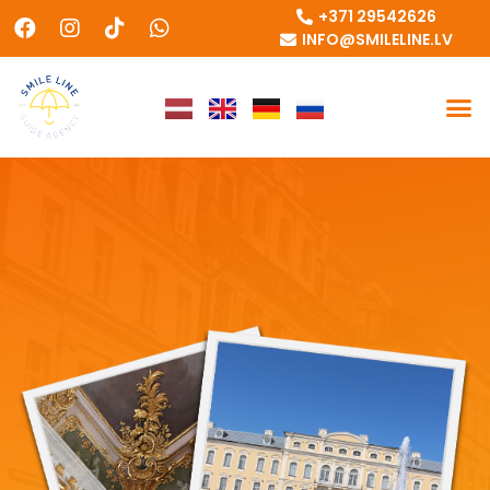
+371 29542626
INFO@SMILELINE.LV