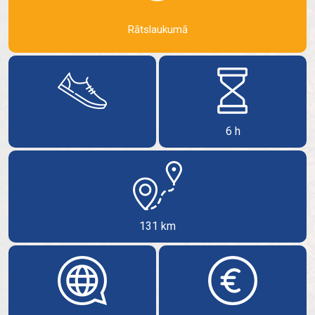
Rātslaukumā
6 h
131 km