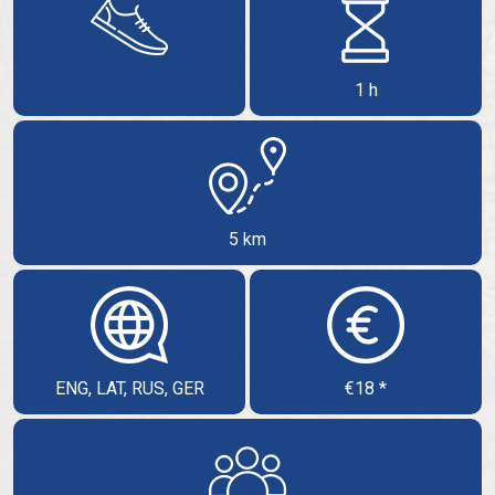
1 h
5 km
ENG, LAT, RUS, GER
€18 *