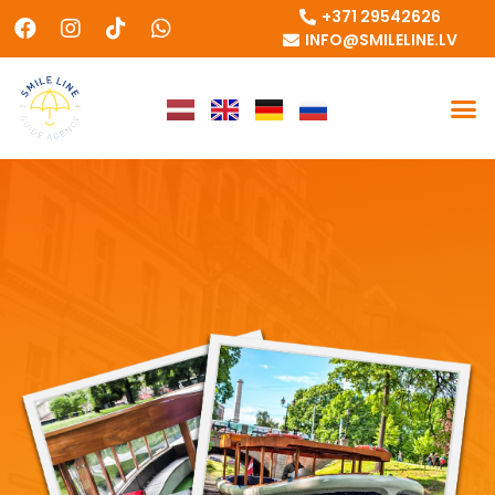
+371 29542626
INFO@SMILELINE.LV