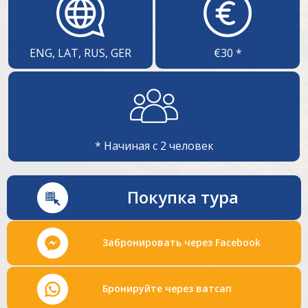
ENG, LAT, RUS, GER
€30 *
* Начиная с 2 человек
Покупка тура
Забронировать через Facebook
Бронируйте через ватсап