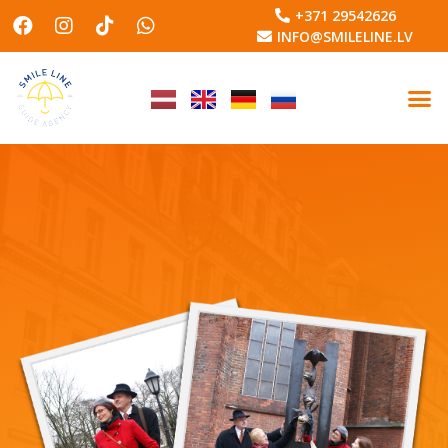
+371 29542626
INFO@SMILELINE.LV