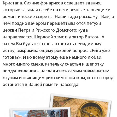
Кристапа. Сияние фонариков освещает здания,
которые затаили в себе на веки вечные зловещие и
романтические секреты. Наши гиды расскажут Вам, о
чем поздно вечером перешептываются петухи
церкви Петра и Рижского Домского; куда
направляются Шерлок Холмс и доктор Ватсон. А
затем Вы будьте готовы ответить невидимому
истцу, выкрикивающему роковой вопрос: «Рига уже
готова?». И ко всему этому еще немного любви,
много-много смеха, капельку счастья и щепотку
воодушевления – насладитесь самым знаменитым,
жгучим и пьянящим рижским напитком, и этот город
останется в Вашей памяти навсегда!