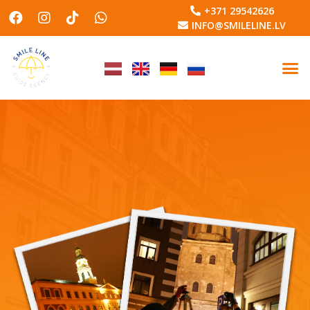
+371 29542626
INFO@SMILELINE.LV