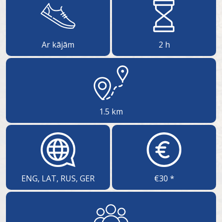
Ar kājām
2 h
1.5 km
ENG, LAT, RUS, GER
€30 *